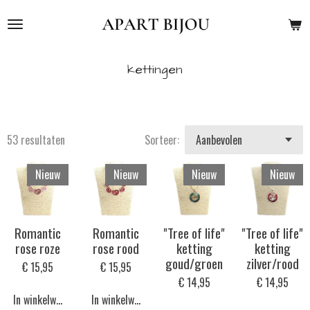
Ga
direct
naar
de
kettingen
hoofdinhoud
53 resultaten
Sorteer:
Nieuw
Nieuw
Nieuw
Nieuw
Romantic
Romantic
"Tree of life"
"Tree of life"
rose roze
rose rood
ketting
ketting
goud/groen
zilver/rood
€ 15,95
€ 15,95
€ 14,95
€ 14,95
In winkelwagen
In winkelwagen