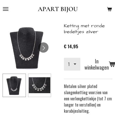
Ga
direct
naar
de
Ketting met ronde
hoofdinhoud
bedeltjes zilver
€ 14,95
In
winkelwagen
Metalen silver plated
slangenketting
v
oorzien van
een verlengkettinkje (tot 7 cm
langer te verstellen) en
karabijnsluiting.