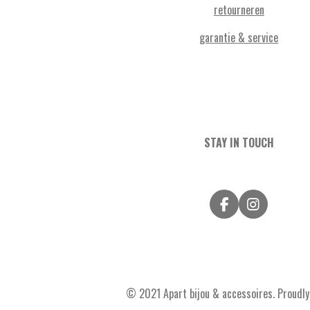
retourneren
garantie & service
STAY IN TOUCH
F
I
a
n
c
s
e
t
b
a
o
g
o
r
© 2021 Apart bijou & accessoires. Proudly 
k
a