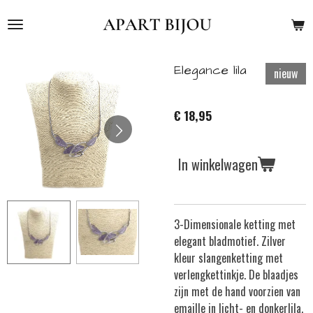
Ga
direct
naar
de
Elegance lila
nieuw
hoofdinhoud
€ 18,95
In winkelwagen
3-Dimensionale ketting met
elegant bladmotief. Zilver
kleur slangenketting met
verlengkettinkje. De blaadjes
zijn met de hand voorzien van
emaille in licht- en donkerlila.