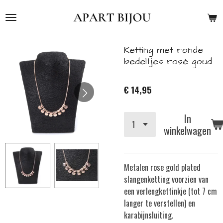
Ga
direct
naar
de
Ketting met ronde
hoofdinhoud
bedeltjes rosé goud
€ 14,95
In
winkelwagen
Metalen rose gold plated
slangenketting
v
oorzien van
een verlengkettinkje (tot 7 cm
langer te verstellen) en
karabijnsluiting.