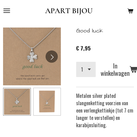
Ga
direct
naar
de
Good luck
hoofdinhoud
€ 7,95
In
winkelwagen
Metalen silver plated
slangenketting v
oorzien van
een verlengkettinkje (tot 7 cm
langer te verstellen) en
karabijnsluiting.