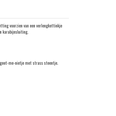
etting v
oorzien van een verlengkettinkje
n karabijnsluiting.
geet-me-nietje met strass steentje.