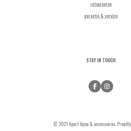
retourneren
garantie & service
STAY IN TOUCH
F
I
a
n
c
s
e
t
b
a
o
g
o
r
© 2021 Apart bijou & accessoires. Proudly 
k
a