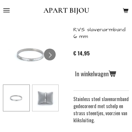
Ga
direct
naar
de
RVS slavenarmband
hoofdinhoud
6 mm
€ 14,95
In winkelwagen
Stainless steel slavenarmband
gedecoreerd met schelp en
strass steentjes, voorzien van
kliksluiting.