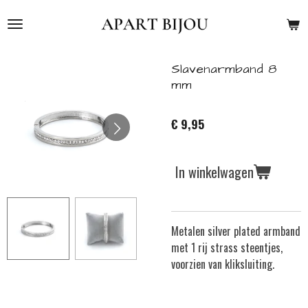
Ga
direct
naar
de
Slavenarmband 8
hoofdinhoud
mm
€ 9,95
In winkelwagen
Metalen silver plated armband
met 1 rij strass steentjes,
voorzien van kliksluiting.