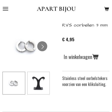
Ga
direct
naar
de
RVS oorbellen 3 mm
hoofdinhoud
€ 4,95
In winkelwagen
Stainless steel oorbelstekers
voorzien van een kliksluiting.