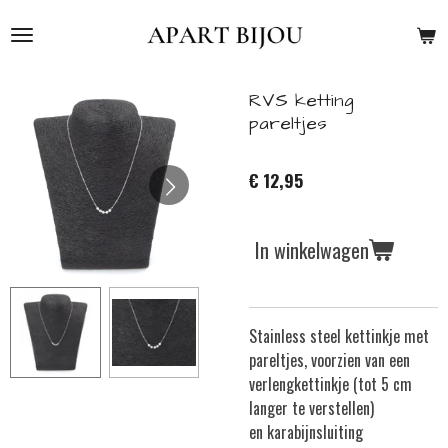
Ga
direct
naar
de
RVS ketting
hoofdinhoud
pareltjes
€ 12,95
In winkelwagen
Stainless steel kettinkje met
pareltjes, voorzien van een
verlengkettinkje (tot 5 cm
langer te verstellen)
en karabijnsluiting