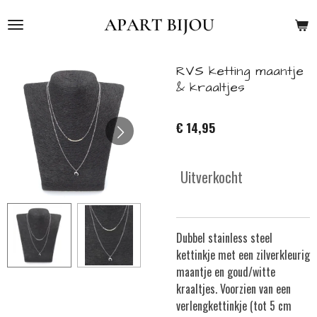
Ga
direct
naar
de
RVS ketting maantje
hoofdinhoud
& kraaltjes
€ 14,95
Uitverkocht
Dubbel stainless steel
kettinkje met een zilverkleurig
maantje en goud/witte
kraaltjes. Voorzien van een
verlengkettinkje (tot 5 cm