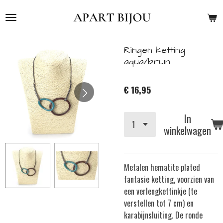
Ga
direct
naar
de
Ringen ketting
hoofdinhoud
aqua/bruin
€ 16,95
In
winkelwagen
Metalen hematite plated
fantasie ketting, voorzien van
een verlengkettinkje (te
verstellen tot 7 cm) en
karabijnsluiting. De ronde