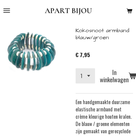
Ga
direct
naar
de
Kokosnoot armband
hoofdinhoud
blauw/groen
€ 7,95
In
winkelwagen
Een handgemaakte duurzame
elastische armband met
crème kleurige houten kralen.
De blauw / groene elementen
zijn gemaakt van gerecyclede