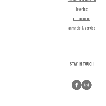
levering
retourneren
garantie & service
STAY IN TOUCH
F
I
a
n
c
s
e
t
b
a